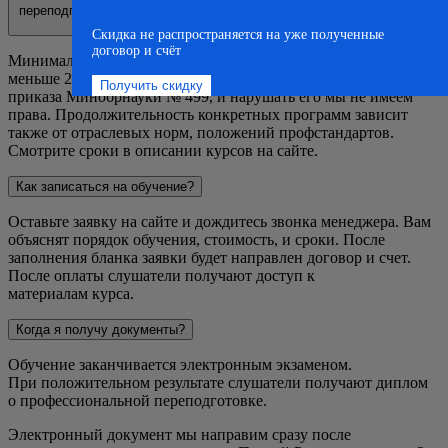
переподготовка на базе среднего профессионального или высшего
образования?
Скидка не распространяется на уже полученные
договор и счёт
Минимальный срок переобучения не может составлять
меньше 250 часов (примерно один месяц). Это требование
приказа Минобрнауки № 499, и нарушать его мы не имеем
права. Продолжительность конкретных программ зависит
также от отраслевых норм, положений профстандартов.
Смотрите сроки в описании курсов на сайте.
Как записаться на обучение?
Оставьте заявку на сайте и дождитесь звонка менеджера. Вам
объяснят порядок обучения, стоимость, и сроки. После
заполнения бланка заявки будет направлен договор и счет.
После оплаты слушатели получают доступ к
материалам курса.
Когда я получу документы?
Обучение заканчивается электронным экзаменом.
При положительном результате слушатели получают диплом
о профессиональной переподготовке.
Электронный документ мы направим сразу после