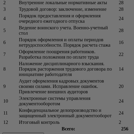
2
Внутренние локальные нормативные акты
28
3
Трудовой договор: заключение, изменение
28
Порядок предоставления и оформления
4
24
очередного ежегодного отпуска
Ведение воинского учета. Военно-учетный
5
28
стол
Порядок оформления и оплаты периодов
6
16
нетрудоспособности. Порядок расчета стажа
Оформление поощрения работников.
7
22
Разработка положения по оплате труда
Наложение дисциплинарного взыскания.
8
Порядок расторжения трудового договора по
14
инициативе работодателя
Аудит оформления кадровых документов
9
своими силами. Исправление ошибок.
20
Привлечение внешних аудиторов
Электронные системы управления
10
24
документооборотом
Конфиденциальное делопроизводство и
11
24
защищенный электронный документооборот
12
Итоговый контроль
2
Всего:
256