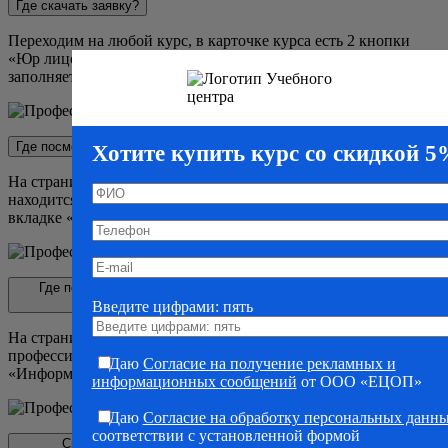
Где скачать заявку?
Переходим на любой курс, в карточке курса есть 2 кнопки
«Юр лицо» и «Физ лицо». Скачиваете нужную вам заявку,
заполняете ее и отправляете нам на почту
info@ecoprf.ru
.
Где посмотреть учебный план
Хотите купить курс со скидкой 
На странице каждого курса у нас есть учебный план. Он
находится в блоке «Информация», во
вкладке «Учебный план».
Где посмотреть образцы выдаваемых документов (диплом о
профессиональной переподготовке)
Введите цифрами: пять
На странице каждого курса есть образец диплом о
профессиональной переподготовке. Он находится в блоке
Даю
Согласие на получение рекламных и
«Информация», во вкладке «Образец диплома».
информационных сообщений
от ООО «ЕЦОП»
Даю
Согласие на обработку персональных данн
соответствии с установленной формой
Сколько длится в Едином центре профессиональная