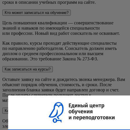
сроки в описании учебных программ на сайте.
завершается итоговым тестированием, результаты которого
оформляются в виде протокола проверки знаний требований
Кто может записаться на обучение?
ОТ.
Цель повышения квалификации — совершенствование
знаний и навыков по имеющейся специальности
или профессии. Новый вид работ соискатель не осваивает.
Как правило, курсы проходят действующие специалисты
по направлению работодателя. Соискатель должен иметь
диплом о среднем профессиональном или высшем
образовании. Это требование Закона № 273-ФЗ.
Как записаться на курсы?
Оставьте заявку на сайте и дождитесь звонка менеджера. Вам
объяснят порядок обучения, стоимость, и сроки. После
заполнения бланка заявки будет направлен договор и счет.
После оплаты слушатели получают доступ к
материалам курса.
Когда я получу документы?
Обучение заканчивается итоговой аттестацией в форме
электронного тестирования. При положительном результате