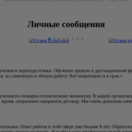
Единый центр обучения и переподготовки на карте Санкт‑Петербурга — Яндекс Карты
Личные сообщения
чения и переподготовки. Обучение прошло в дистанционной фор
у за слаженную и чёткую работу. Всё оперативно и в срок.»
учения по пожарно-техническому минимуму. В нашей организац
с время, оперативно направила договор. Мы очень довольны кач
нтехника. Опыт работы в этой сфере уже больше 6 лет. Обратил
ументы можно получить. Я выбрал курс профессиональной перепо