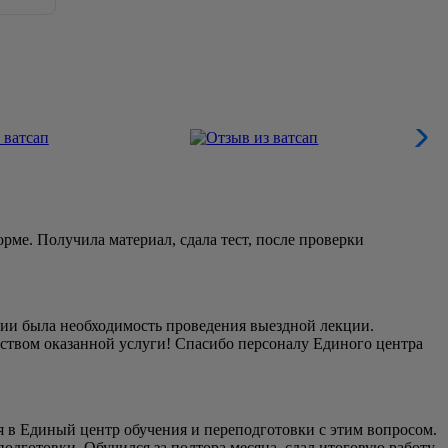
ме. Получила материал, сдала тест, после проверки
ии была необходимость проведения выездной лекции.
еством оказанной услуги! Спасибо персоналу Единого центра
ся в Единый центр обучения и переподготовки с этим вопросом.
дготовки. Обучился за полтора месяца, сдал итоговую работу,