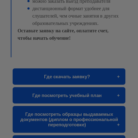
можно заказать выезд преподавателя
дистанционный формат удобнее для
слушателей, чем очные занятия в других
образовательных учреждениях.
Оставьте заявку на сайте, оплатите счет,
чтобы начать обучение!
Где скачать заявку?
Переходим на любой курс, в карточке курса
Где посмотреть учебный план
есть 2 кнопки «Юр лицо» и «Физ лицо».
Скачиваете нужную вам заявку, заполняете ее и
отправляете нам на почту
info@ecoprf.ru
.
На странице каждого курса у нас есть учебный
Где посмотреть образцы выдаваемых
план. Он находится в блоке «Информация», во
документов (диплом о профессиональной
вкладке «Учебный план».
переподготовке)