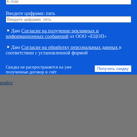
венного обучения рабочих мас
Введите цифрами: пять
водственного обучения рабочих массовых профессий
массовых профессий играет ключевую роль в подготовке и обу
Даю
Согласие на получение рекламных и
цированным специалистом в этой области.
информационных сообщений
от ООО «ЕЦОП»
Даю
Согласие на обработку персональных данных
в
рофессий
соответствии с установленной формой
Скидка не распространяется на уже
полученные договор и счёт
прайсе