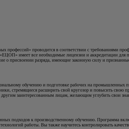
вых профессий» проводится в соответствии с требованиями про
«ЕЦОП» имеет все необходимые лицензии и аккредитации для пр
ние о присвоении разряда, имеющие законную силу и признанные
иональному обучению и подготовке рабочих на промышленных пр
тники, стремящиеся расширить свой кругозор и повысить свою п
 другим заинтересованным лицам, желающим углубить свои знан
нных подходов к производственному обучению. Программа включа
 технологий работы. Вы также научитесь контролировать качеств