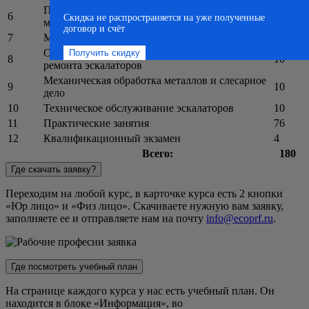
Правила безопасности эскалаторов в
6
10
Скидка не распространяется на уже полученные
метрополитенах
договор и счёт
7
Механическое оборудование эскалаторов
10
Организация технического обслуживания и
8
10
ремонта эскалаторов
Механическая обработка металлов и слесарное
9
10
дело
10
Техническое обслуживание эскалаторов
10
11
Практические занятия
76
12
Квалификационный экзамен
4
Всего:
180
Где скачать заявку?
Переходим на любой курс, в карточке курса есть 2 кнопки
«Юр лицо» и «Физ лицо». Скачиваете нужную вам заявку,
заполняете ее и отправляете нам на почту
info@ecoprf.ru
.
Где посмотреть учебный план
На странице каждого курса у нас есть учебный план. Он
находится в блоке «Информация», во