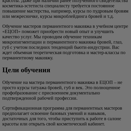
красоты. Даже при наличии ранее полученного свидетельства
косметика-эстетиста специалисту требуется постоянное
повышение мастерства, например, курсы по пудровым бровям
или межресничке, курсы микроблейдинга бровей и т.д.
Обучение мастеров перманентного макияжа в учебном центре
«ЕЦОП» поможет приобрести новый опыт и улучшить
качество услуг. Мы проводим обучение техникам
микропигментации и перманентного макияжа бровей, глаз,
губ с учетом последних тенденций бьюти-индустрии. Вас
ждет объемная теоретическая подготовка и мастер-классы по
перманентному макияжу.
Цели обучения
Обучение на мастера перманентного макияжа в ЕЦОП – не
просто курсы татуажа бровей, губ и век. Это полноценное
профобразование с присвоением документально
подтвержденной рабочей профессии.
Сертификационная программа для перманентных мастеров
предполагает освоение базовых умений и навыков,
достаточных для того, чтобы приступить к работе в салоне
красоты или открыть свой косметический кабинет.