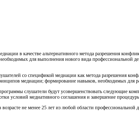
диации в качестве альтернативного метода разрешения конфлик
еобходимых для выполнения нового вида профессиональной дея
лушателей со спецификой медиации как метода разрешения конф
ринципов медиации; формирование навыков, необходимых для ра
программы слушатели будут усовершенствовать следующие комп
ботки условий медиативного соглашения и завершение процедур
возрасте не менее 25 лет из любой области профессиональной д