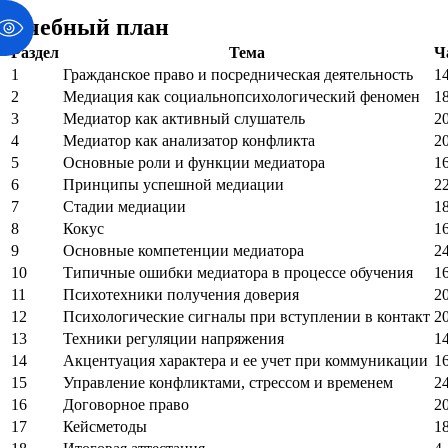
Учебный план
Раздел
Тема
Ч
1
Гражданское право и посредническая деятельность
1
2
Медиация как социальнопсихологический феномен
1
3
Медиатор как активный слушатель
2
4
Медиатор как анализатор конфликта
2
5
Основные роли и функции медиатора
1
6
Принципы успешной медиации
2
7
Стадии медиации
1
8
Кокус
1
9
Основные компетенции медиатора
2
10
Типичные ошибки медиатора в процессе обучения
1
11
Психотехники получения доверия
2
12
Психологические сигналы при вступлении в контакт
2
13
Техники регуляции напряжения
1
14
Акцентуация характера и ее учет при коммуникации
1
15
Управление конфликтами, стрессом и временем
2
16
Договорное право
2
17
Кейсметоды
1