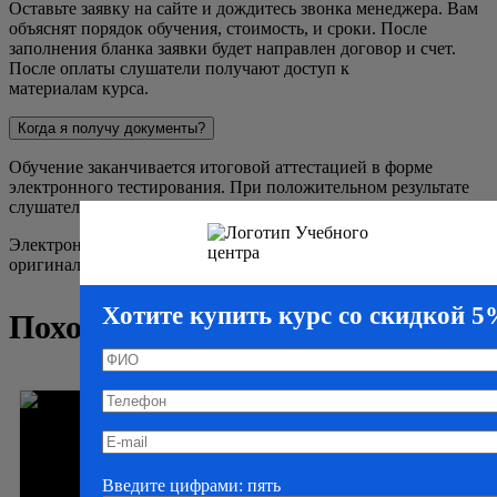
Оставьте заявку на сайте и дождитесь звонка менеджера. Вам
объяснят порядок обучения, стоимость, и сроки. После
заполнения бланка заявки будет направлен договор и счет.
После оплаты слушатели получают доступ к
материалам курса.
Когда я получу документы?
Обучение заканчивается итоговой аттестацией в форме
электронного тестирования. При положительном результате
слушатели получают удостоверение.
Электронный документ мы направим в срок окончания курса;
оригинал вышлем Почтой России в течение 2-3 дней.
Хотите купить курс со скидкой 
Похожие курсы
Введите цифрами: пять