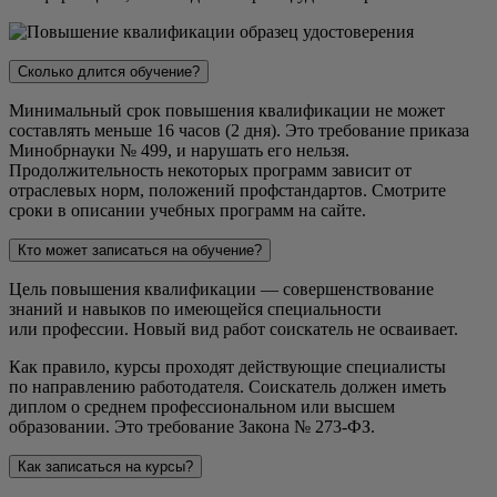
Рециклинг как способ решения проблемы
Дистанционный формат позволяет проходить обучение без
8
образования отходов на строительной
4
отрыва от профессиональной деятельности, самостоятельно
площадке
выбирать удобное время для изучения материалов и получать
Основные принципы охраны окружающей
Сколько длится обучение?
9
4
доступ к образовательной платформе из любого региона
среды
России.
Минимальный срок повышения квалификации не может
10
Инженерная экологическая защита
4
составлять меньше 16 часов (2 дня). Это требование приказа
Методы охраны окружающей среды при
После завершения обучения проводится итоговая аттестация.
11
4
Минобрнауки № 499, и нарушать его нельзя.
проведении СМР
При успешном освоении программы слушателям выдается
Продолжительность некоторых программ зависит от
удостоверение о повышении квалификации установленного
12
Понятие об экологическом риске
4
отраслевых норм, положений профстандартов. Смотрите
образца, подтверждающее обновление профессиональных
13
Особо охраняемые природные территории
4
сроки в описании учебных программ на сайте.
компетенций.
14
Экологический мониторинг
4
Кто может записаться на обучение?
Экология и экономика. Экономическое
15
4
стимулирование в экологии
Цель повышения квалификации — совершенствование
16
Итоговый контроль (зачет)
4
знаний и навыков по имеющейся специальности
Всего:
72
или профессии. Новый вид работ соискатель не осваивает.
Как правило, курсы проходят действующие специалисты
по направлению работодателя. Соискатель должен иметь
диплом о среднем профессиональном или высшем
образовании. Это требование Закона № 273-ФЗ.
Как записаться на курсы?