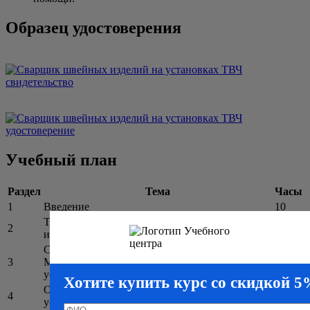
Образец удостоверения
Учебный план
Раздел
Тема
Часы
1
Введение
10
Теоретические основы сварки швейных
2
40
изделий на установках ТВЧ
Сварочные (наплавочные) материалы.
3
Материалы для сварки швейных изделий на
30
установках ТВЧ
Хотите купить курс со скидкой 
Оборудование для сварки швейных изделий на
4
20
установках ТВЧ