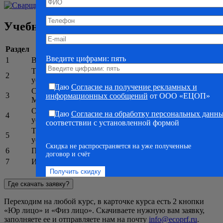
Учебный план
Раздел
Тема
Часы
Введите цифрами: пять
1
Введение
10
Теоретические основы сварки на лазерных
2
50
установках
Даю
Согласие на получение рекламных и
Сварочные (наплавочные) материалы.
3
30
информационных сообщений
от ООО «ЕЦОП»
Материалы для сварки на лазерных установках
Оборудование для сварки на лазерных
Даю
Согласие на обработку персональных данн
4
30
установках
соответствии с установленной формой
Техника и технология сварки на лазерных
5
40
установках
Скидка не распространяется на уже полученные
6
Промышленная безопасность
16
договор и счёт
7
Итоговая аттестация
4
Всего:
180
Где скачать заявку?
Переходим на любой курс, в карточке курса есть 2 кнопки
«Юр лицо» и «Физ лицо». Скачиваете нужную вам заявку,
заполняете ее и отправляете нам на почту
info@ecoprf.ru
.