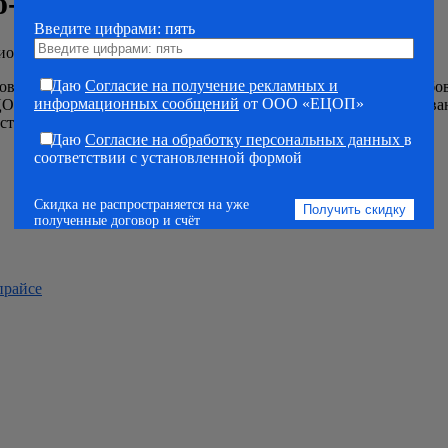
о-сварочных установках
Введите цифрами: пять
ионно-сварочных установках
Даю
Согласие на получение рекламных и
овках – это высококвалифицированная специальность, востребо
информационных сообщений
от ООО «ЕЦОП»
ОП в Санкт-Петербурге предлагает вам пройти специализирован
сти.
Даю
Согласие на обработку персональных данных
в
соответствии с установленной формой
Скидка не распространяется на уже
полученные договор и счёт
прайсе