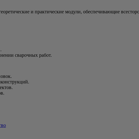
теоретические и практические модули, обеспечивающие всесто
.
лнении сварочных работ.
овок.
 конструкций.
ектов.
в.