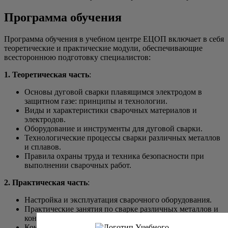
Программа обучения
Программа обучения в учебном центре ЕЦОП включает в себя
теоретические и практические модули, обеспечивающие
всестороннюю подготовку специалистов:
1. Теоретическая часть
:
Основы дуговой сварки плавящимся электродом в
защитном газе: принципы и технологии.
Виды и характеристики сварочных материалов и
электродов.
Оборудование и инструменты для дуговой сварки.
Технологические процессы сварки различных металлов
и сплавов.
Правила охраны труда и техника безопасности при
выполнении сварочных работ.
2. Практическая часть
:
Настройка и эксплуатация сварочного оборудования.
Практические занятия по сварке различных металлов и
конструкций.
Контроль качества сварных соединений и устранение