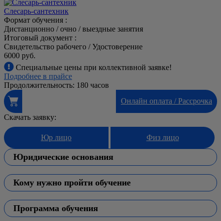
Слесарь-сантехник
Формат обучения :
Дистанционно / очно / выездные занятия
Итоговый документ :
Свидетельство рабочего / Удостоверение
6000 руб.
Специальные цены при коллективной заявке!
Подробнее в прайсе
Продолжительность: 180 часов
Онлайн оплата / Рассрочка
Скачать заявку:
Юр лицо
Физ лицо
Юридические основания
Кому нужно пройти обучение
Профессия слесаря-сантехника 2-6 разряда включена в раздел
ЕТКС «Слесарные и слесарно-сборочные работы». В число
основных трудовых функций, которые должен выполнять
Программа обучения
Слесарь-сантехник – обучение (профкурс), доступное всем
рабочий в зависимости от присвоенной квалификации, входят