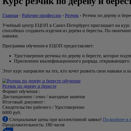
Курс резчик по дереву и берес
Главная
›
Рабочие профессии
›
Резчик
›
Резчик по дереву и бере
Учебный центр ЕЦОП в Санкт-Петербурге приглашает на курс о
способных создавать изделия из дерева и бересты. По оконч
навыки.
Программа обучения в ЕЦОП предоставляет:
Удостоверение резчика по дереву и бересте, которое по
Присвоение квалификационного разряда, открывающего в
Этот курс направлен на тех, кто хочет развить свои навыки и 
Резчик по дереву и бересте
Формат обучения :
Дистанционно / очно / выездные занятия
Итоговый документ :
Свидетельство рабочего / Удостоверение
6000 руб.
Специальные цены при коллективной заявке!
Подробнее в 
Продолжительность: 180 часов