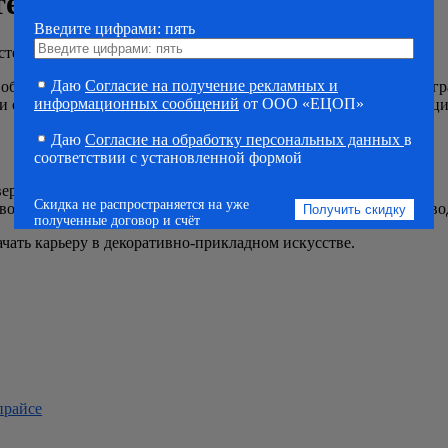
те
Введите цифрами: пять
сте
Даю
Согласие на получение рекламных и
бучения по специальности «резчик по дереву и бересте». Прог
информационных сообщений
от ООО «ЕЦОП»
ании обучения выпускники получают удостоверение и квалифика
Даю
Согласие на обработку персональных данных
в
соответствии с установленной формой
дтверждает прохождение курса и квалификацию.
Скидка не распространяется на уже
озможности для работы в художественных мастерских, произво
полученные договор и счёт
начать карьеру в декоративно-прикладном искусстве.
прайсе