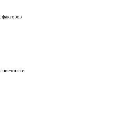
х факторов
лговечности