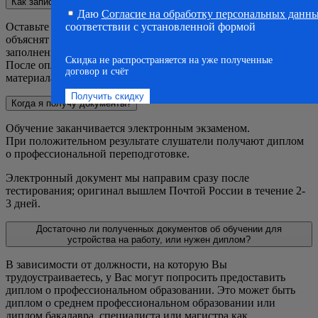
Как записаться на обучение?
Даю
Согласие на обработку персональных данн
соответствии с установленной формой
Оставьте заявку на сайте и дождитесь звонка менеджера. Вам
объяснят порядок обучения, стоимость, и сроки. После
заполнения бланка заявки будет направлен договор и счет.
Скидка не распространяется на уже полученные
После оплаты слушатели получают доступ к
договор и счёт
материалам курса.
Когда я получу документы?
Обучение заканчивается электронным экзаменом.
При положительном результате слушатели получают диплом
о профессиональной переподготовке.
Электронный документ мы направим сразу после
тестирования; оригинал вышлем Почтой России в течение 2-
3 дней.
Достаточно ли полученных документов об обучении для
устройства на работу, или нужен диплом?
В зависимости от должности, на которую Вы
трудоустраиваетесь, у Вас могут попросить предоставить
диплом о профессиональном образовании. Это может быть
диплом о среднем профессиональном образовании или
диплом бакалавра, специалиста или магистра как