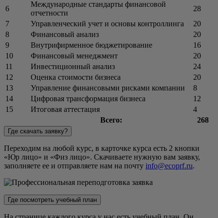
Международные стандарты финансовой
6
28
отчетности
7
Управленческий учет и основы контроллинга
20
8
Финансовый анализ
20
9
Внутрифирменное бюджетирование
16
10
Финансовый менеджмент
20
11
Инвестиционный анализ
24
12
Оценка стоимости бизнеса
20
13
Управление финансовыми рисками компании
8
14
Цифровая трансформация бизнеса
12
15
Итоговая аттестация
4
Всего:
268
Где скачать заявку?
Переходим на любой курс, в карточке курса есть 2 кнопки
«Юр лицо» и «Физ лицо». Скачиваете нужную вам заявку,
заполняете ее и отправляете нам на почту
info@ecoprf.ru
.
Где посмотреть учебный план
На странице каждого курса у нас есть учебный план. Он