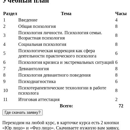
Учебный план
Раздел
Тема
Часы
1
Введение
4
2
Общая психология
8
Психология личности. Психология семьи.
3
8
Возрастная психология
4
Социальная психология
8
Психологическая коррекция как сфера
5
6
деятельности практического психолога
6
Психология кризиса и экстремальных ситуаций
6
7
Девиантология
8
8
Психология девиантного поведения
8
9
Психодиагностика
6
Психотерапевтические технологии в работе
10
8
психолога
11
Итоговая аттестация
2
Всего:
72
Где скачать заявку?
Переходим на любой курс, в карточке курса есть 2 кнопки
«Юр лицо» и «Физ лицо». Скачиваете нужную вам заявку,