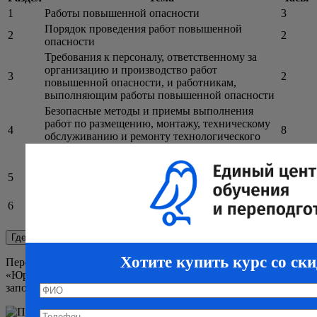
1
Работы повышенной опасности
3
Порядок проведения работ повышенной
2
2
опасности
Требования к персоналу, ответственному за
организацию и производство работ
3
2
повышенной опасности, и работникам,
выполняющим работы повышенной опасности
Безопасные методы и приемы выполнения
работ по размещению, монтажу, техническому
4
8
обслуживанию и ремонту технологического
оборудования
Средства индивидуальной защиты от
5
воздействия вредных и (или) опасных
3
производственных факторов
6
Проверка знаний
2
Всего:
20
Где скачать заявку?
Хотите купить курс со ск
Переходим на любой курс, в карточке курса есть 2 кнопки
«Юр лицо» и «Физ лицо». Скачиваете нужную вам заявку,
заполняете ее и отправляете нам на почту
info@ecoprf.ru
.