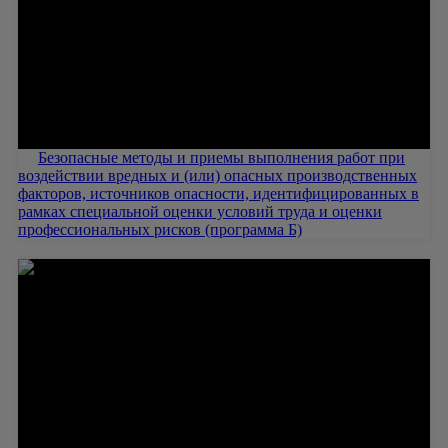
Безопасные методы и приемы выполнения работ при
воздействии вредных и (или) опасных производственных
факторов, источников опасности, идентифицированных в
рамках специальной оценки условий труда и оценки
профессиональных рисков (программа Б)