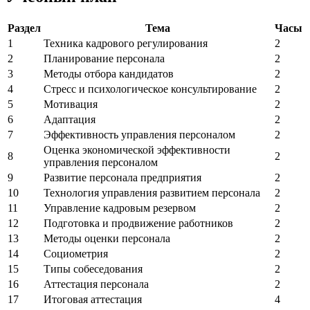
Раздел
Тема
Часы
1
Техника кадрового регулирования
2
2
Планирование персонала
2
3
Методы отбора кандидатов
2
4
Стресс и психологическое консультирование
2
5
Мотивация
2
6
Адаптация
2
7
Эффективность управления персоналом
2
Оценка экономической эффективности
8
2
управления персоналом
9
Развитие персонала предприятия
2
10
Технология управления развитием персонала
2
11
Управление кадровым резервом
2
12
Подготовка и продвижение работников
2
13
Методы оценки персонала
2
14
Социометрия
2
15
Типы собеседования
2
16
Аттестация персонала
2
17
Итоговая аттестация
4