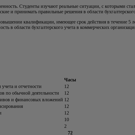
ленность. Студенты изучают реальные ситуации, с которыми ст
еские и принимать правильные решения в области бухгалтерского
повышении квалификации, имеющее срок действия в течение 5 л
сть в области бухгалтерского учета в коммерческих организаци
Часы
 учета и отчетности
12
дов по обычной деятельности
12
тивов и финансовых вложений
12
нсирования
12
и
12
10
2
72