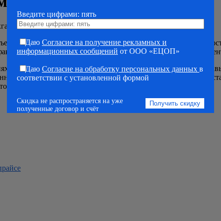
оммерческих организациях
Введите цифрами: пять
галтерский учет в коммерческих организациях
Даю
Согласие на получение рекламных и
тъемлемой частью успешной коммерческой деятельности. Точност
информационных сообщений
от ООО «ЕЦОП»
акторами для достижения финансовой стабильности и конкурен
ях» предлагает студентам обширные знания и практические нав
Даю
Согласие на обработку персональных данных
в
анный на протяжении 72 академических часов, этот курс предос
соответствии с установленной формой
тов, используемых в бухгалтерской практике.
Скидка не распространяется на уже
полученные договор и счёт
прайсе