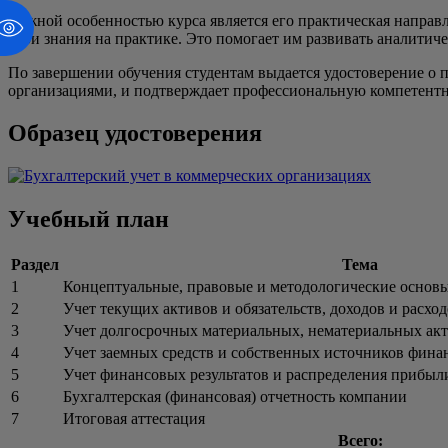
Важной особенностью курса является его практическая направ
свои знания на практике. Это помогает им развивать аналитич
По завершении обучения студентам выдается удостоверение о 
организациями, и подтверждает профессиональную компетентно
Образец удостоверения
Учебный план
Раздел
Тема
1
Концептуальные, правовые и методологические основы
2
Учет текущих активов и обязательств, доходов и расхо
3
Учет долгосрочных материальных, нематериальных ак
4
Учет заемных средств и собственных источников фина
5
Учет финансовых результатов и распределения прибыл
6
Бухгалтерская (финансовая) отчетность компании
7
Итоговая аттестация
Всего: