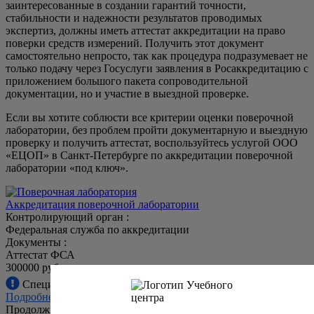
заинтересованные в создании гарантий точности,
стабильности и надежности результатов проводимых
экспертиз, должны иметь аттестат аккредитации на право
поверки средств измерений. Получить этот документ
самостоятельно непросто, так как процедура подразумевает не
только подачу через Госуслуги заявления в Росаккредитацию с
приложением большого пакета сопроводительной
документации, но и участие в выездной проверке.
Если вы хотите соблюсти все критерии оценки поверочной
лаборатории, без проблем пройти документарную и выездную
проверку и получить аттестат, воспользуйтесь услугой ООО
«ЕЦОП» в Санкт-Петербурге по аккредитации поверочной
лаборатории «под ключ».
Аккредитация поверочной лаборатории
Контролирующий орган :
Федеральная служба по аккредитации
Документы :
Аттестат ФСА
300000 руб.
Специальные цены при коллективной заявке!
Подробнее в прайсе
Продолжительность: 5 месяцев